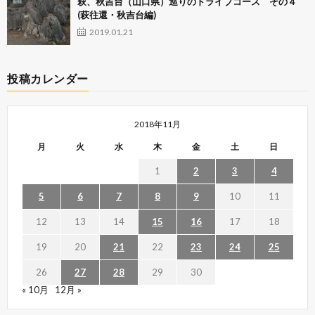
萩、秋吉台（山口県）巡りのドライブコース その４
(萩往還・秋吉台編)
2019.01.21
投稿カレンダー
2018年11月
月
火
水
木
金
土
日
1
2
3
4
5
6
7
8
9
10
11
12
13
14
15
16
17
18
19
20
21
22
23
24
25
26
27
28
29
30
« 10月
12月 »