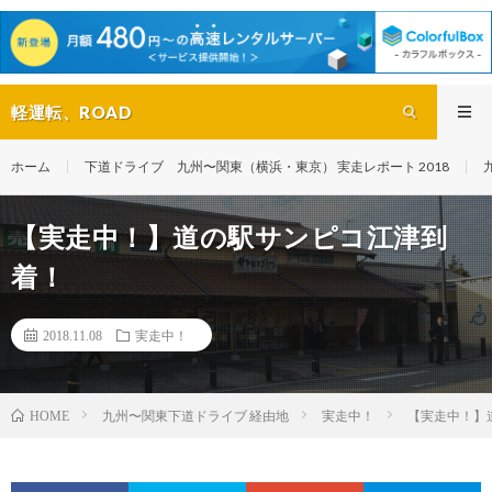
軽運転、ROAD
ホーム
下道ドライブ 九州〜関東（横浜・東京） 実走レポート 2018
【実走中！】道の駅サンピコ江津到
着！
2018.11.08
実走中！
九州〜関東下道ドライブ 経由地
実走中！
【実走中！】
HOME