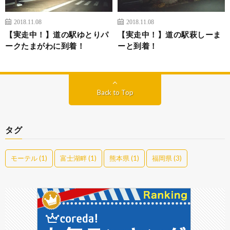
2018.11.08
2018.11.08
【実走中！】道の駅ゆとりパ
【実走中！】道の駅萩しーま
ークたまがわに到着！
ーと到着！
Back to Top
タグ
モーテル
(1)
富士湖畔
(1)
熊本県
(1)
福岡県
(3)