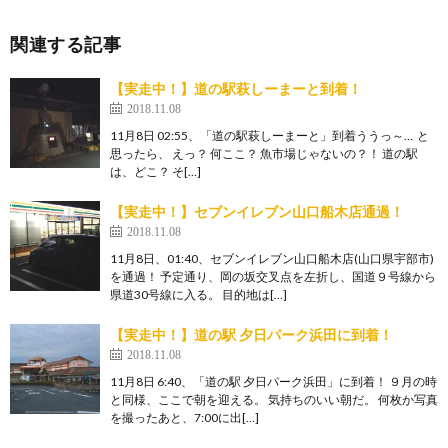
関連する記事
【実走中！】道の駅萩しーまーと到着！
2018.11.08
11月8日 02:55、「道の駅萩しーまーと」到着ううっ～… と
思ったら、 えっ？ 何ここ？ 魚市場じゃないの？！ 道の駅
は、どこ？ そ[…]
【実走中！】セブンイレブン山口船木店通過！
2018.11.08
11月8日、01:40、セブンイレブン山口船木店(山口県宇部市)
を通過！ 予定通り、岡の坂交叉点を左折し、国道９号線から
県道30号線に入る。 目的地は[…]
【実走中！】道の駅 夕日パーク浜田に到着！
2018.11.08
11月8日 6:40、「道の駅 夕日パーク浜田」に到着！ ９月の時
と同様、ここで朝を迎える。 気持ちのいい朝だ。 何枚か写真
を撮ったあと、7:00に出[…]