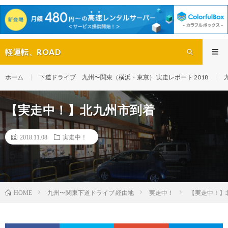
軽運転、ROAD
ホーム
下道ドライブ 九州〜関東（横浜・東京） 実走レポート 2018
【実走中！】北九州市到着
2018.11.08
実走中！
九州〜関東下道ドライブ 経由地
実走中！
【実走中！】
HOME