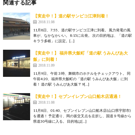
関連する記事
【実走中！】道の駅サンピコ江津到着！
2018.11.08
11月8日、7:55、道の駅サンピコ江津に到着。 風力発電の風
車が、なかなかいい。 8:15に出発。 次の目的地は、「道の駅
キララ多岐」に設定。[…]
【実走中！】 福井県大飯町「道の駅 うみんぴあ大
飯」に到着！
2018.11.09
11月9日、午前３時、舞鶴市のホテルをチェックアウト。 同
午前4:20、福井県大飯町の「道の駅 うみんぴあ大飯」に到
着！ 道の駅 うみんぴあ大飯 〒9[…]
【実走中！】セブンイレブン山口船木店通過！
2018.11.08
11月8日、01:40、セブンイレブン山口船木店(山口県宇部市)
を通過！ 予定通り、岡の坂交叉点を左折し、国道９号線から
県道30号線に入る。 目的地は[…]