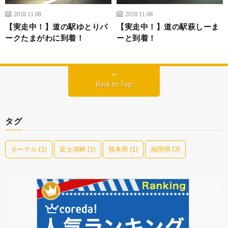
2018.11.08
2018.11.08
【実走中！】道の駅ゆとりパ
【実走中！】道の駅萩しーま
ークたまがわに到着！
ーと到着！
Back to Top
タグ
モーテル
(1)
富士湖畔
(1)
熊本県
(1)
福岡県
(3)