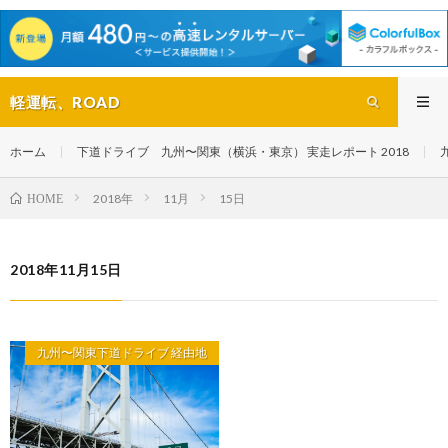
軽運転、ROAD
ホーム
下道ドライブ 九州〜関東（横浜・東京） 実走レポート 2018
2018年
11月
15日
HOME
2018年11月15日
九州〜関東下道ドライブ 経由地