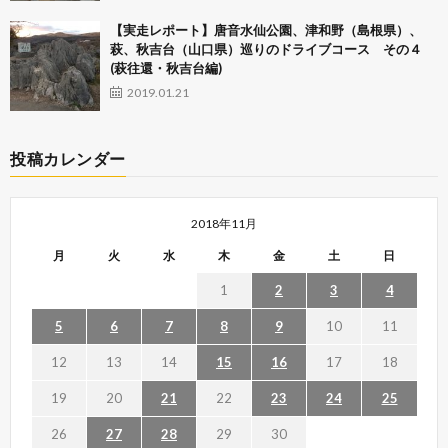
【実走レポート】唐音水仙公園、津和野（島根県）、
萩、秋吉台（山口県）巡りのドライブコース その４
(萩往還・秋吉台編)
2019.01.21
投稿カレンダー
2018年11月
月
火
水
木
金
土
日
1
2
3
4
5
6
7
8
9
10
11
12
13
14
15
16
17
18
19
20
21
22
23
24
25
26
27
28
29
30