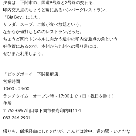
夕食は、下関市の、国道9号線と2号線の交わる、
印内交叉点のちょうど角にあるハンバーグレストラン、
「Big Boy」にした。
サラダ、スープ、ご飯が食べ放題という、
なかなか値打ちもののレストランだった。
ちょうど関門トンネルに向かう途中の印内交差点の角という
好位置にあるので、本州から九州への帰り道には、
ぜひまた利用しよう。
「ビッグボーイ 下関長府店」
営業時間
10:00～24:00
ランチタイム オープン時～17:00まで（日・祝日を除く）
住所
〒752-0957山口県下関市長府印内町11-1
083-246-2901
帰りも、飯塚経由にしたのだが、こんどは途中、道の駅・いとだな