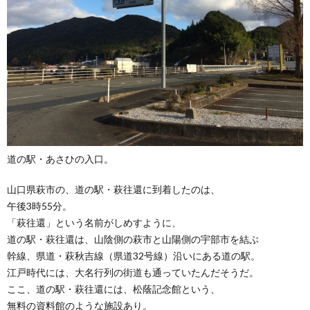
道の駅・あさひの入口。
山口県萩市の、道の駅・萩往還に到着したのは、
午後3時55分。
「萩往還」という名前がしめすように、
道の駅・萩往還は、山陰側の萩市と山陽側の宇部市を結ぶ
幹線、県道・萩秋吉線（県道32号線）沿いにある道の駅。
江戸時代には、大名行列の街道も通っていたんだそうだ。
ここ、道の駅・萩往還には、松蔭記念館という、
無料の資料館のような施設あり。