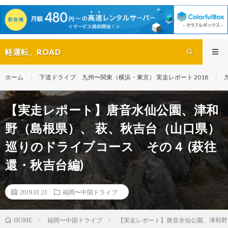
軽運転、ROAD
ホーム
下道ドライブ 九州〜関東（横浜・東京） 実走レポート 2018
【実走レポート】唐音水仙公園、津和
野（島根県）、 萩、秋吉台（山口県）
巡りのドライブコース その４ (萩往
還・秋吉台編)
2019.01.21
福岡〜中国ドライブ
福岡〜中国ドライブ
【実走レポート】唐音水仙公園、津和野（
HOME