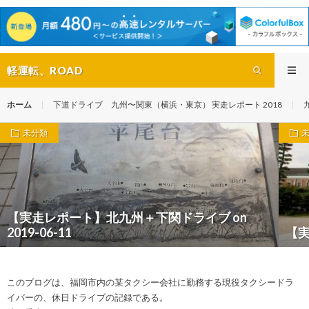
軽運転、ROAD
ホーム
下道ドライブ 九州〜関東（横浜・東京） 実走レポート 2018
未分類
【実走レポート】北九州＋下関ドライブ on
2019-06-11
【
このブログは、福岡市内の某タクシー会社に勤務する現役タクシードラ
イバーの、休日ドライブの記録である。