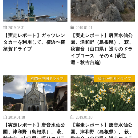
2019.03.31
2019.01.21
【実走レポート】ガッツレン
【実走レポート】唐音水仙公
タカーを利用して、横浜〜横
園、津和野（島根県）、 萩、
須賀ドライブ
秋吉台（山口県）巡りのドラ
イブコース その４ (萩往
還・秋吉台編)
福岡〜中国ドライブ
福岡〜中国ドライブ
2019.01.18
2019.01.10
【実走レポート】唐音水仙公
【実走レポート】唐音水仙公
園、津和野（島根県）、 萩、
園、津和野（島根県）、 萩、