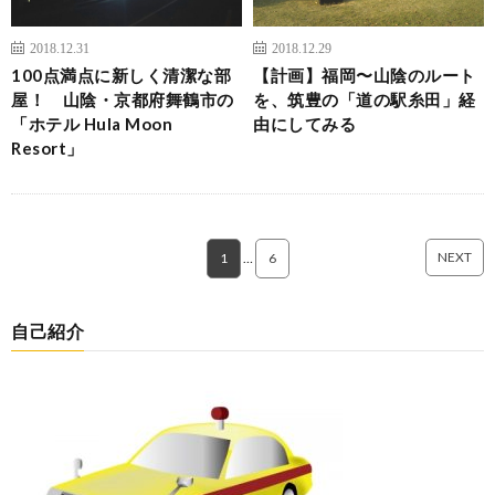
2018.12.31
2018.12.29
100点満点に新しく清潔な部
【計画】福岡〜山陰のルート
屋！ 山陰・京都府舞鶴市の
を、筑豊の「道の駅糸田」経
「ホテル Hula Moon
由にしてみる
Resort」
NEXT
1
…
6
自己紹介