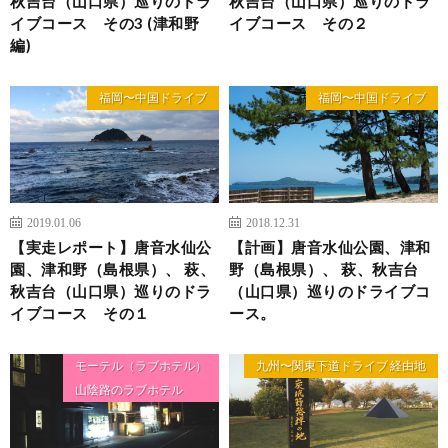
秋吉台（山口県）巡りのドラ
秋吉台（山口県）巡りのドラ
イブコース その3 (津和野
イブコース その２
編)
福岡〜中国ドライブ
福岡〜中国ドライブ
2019.01.06
2018.12.31
【実走レポート】唐音水仙公
【計画】唐音水仙公園、津和
園、津和野（島根県）、 萩、
野（島根県）、 萩、秋吉台
秋吉台（山口県）巡りのドラ
（山口県）巡りのドライブコ
イブコース その１
ース。
モーテル（ラブホテル）
九州〜関東下道ドライブ 経由地
山陰路のラブホテル