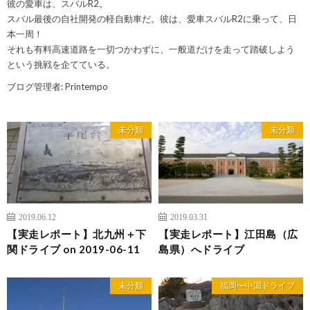
彼の愛車は、スバルR2。
スバル最後の自社開発の軽自動車だ。彼は、愛車スバルR2に乗って、日
本一周！
それも有料高速道路を一切つかわずに、一般道だけを走って踏破しよう
という挑戦を企てている。
ブログ管理者: Printempo
未分類
未分類
2019.06.12
2019.03.31
【実走レポート】北九州＋下
【実走レポート】江田島（広
関ドライブ on 2019-06-11
島県）へドライブ
未分類
福岡〜中国ドライブ