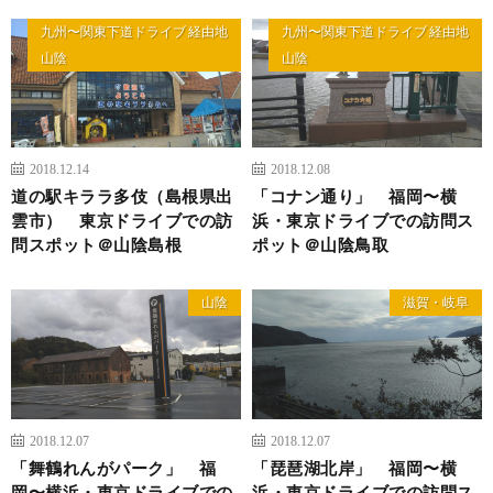
九州〜関東下道ドライブ 経由地
九州〜関東下道ドライブ 経由地
山陰
山陰
2018.12.14
2018.12.08
道の駅キララ多伎（島根県出
「コナン通り」 福岡〜横
雲市） 東京ドライブでの訪
浜・東京ドライブでの訪問ス
問スポット＠山陰島根
ポット＠山陰鳥取
山陰
滋賀・岐阜
2018.12.07
2018.12.07
「舞鶴れんがパーク」 福
「琵琶湖北岸」 福岡〜横
岡〜横浜・東京ドライブでの
浜・東京ドライブでの訪問ス