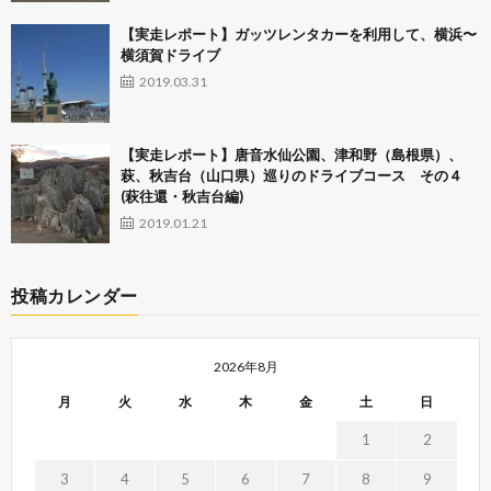
【実走レポート】ガッツレンタカーを利用して、横浜〜
横須賀ドライブ
2019.03.31
【実走レポート】唐音水仙公園、津和野（島根県）、
萩、秋吉台（山口県）巡りのドライブコース その４
(萩往還・秋吉台編)
2019.01.21
投稿カレンダー
2026年8月
月
火
水
木
金
土
日
1
2
3
4
5
6
7
8
9