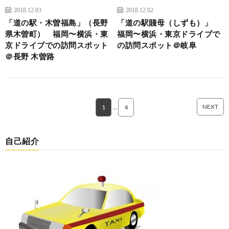
2018.12.03
2018.12.02
「道の駅・木曽福島」（長野
「道の駅賤母（しずも）」
県木曽町） 福岡〜横浜・東
福岡〜横浜・東京ドライブで
京ドライブでの訪問スポット
の訪問スポット＠岐阜
＠長野 木曽路
NEXT
1
…
4
自己紹介