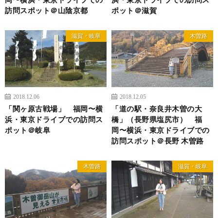
訪問スポット＠山陰京都
ポット＠滋賀
滋賀・岐阜
木曽路
2018.12.06
2018.12.05
「関ヶ原古戦場」 福岡〜横
「道の駅・奈良井木曽の大
浜・東京ドライブでの訪問ス
橋」（長野県塩尻市） 福
ポット＠岐阜
岡〜横浜・東京ドライブでの
訪問スポット＠長野 木曽路
木曽路
滋賀・岐阜