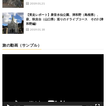
2019.01.21
【実走レポート】唐音水仙公園、津和野（島根県）、
萩、秋吉台（山口県）巡りのドライブコース その3 (津
和野編)
2019.01.18
旅の動画（サンプル）
動
画
プ
レ
ー
ヤ
ー