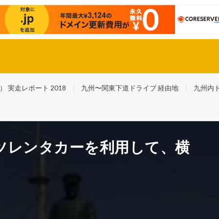
スバル最後の自社製軽自動車・R２で福岡〜東京踏破！ さらに日本一周！
実走レポート 2018
九州〜関東下道ドライブ 経由地
九州内
ツレンタカーを利用して、横