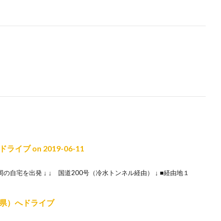
 on 2019-06-11
0 福岡の自宅を出発 ↓ ↓ 国道200号（冷水トンネル経由） ↓ ■経由地１
県）へドライブ