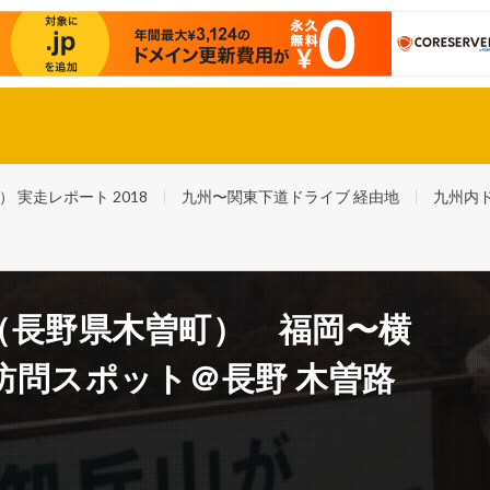
スバル最後の自社製軽自動車・R２で福岡〜東京踏破！ さらに日本一周！
実走レポート 2018
九州〜関東下道ドライブ 経由地
九州内
（長野県木曽町） 福岡〜横
訪問スポット＠長野 木曽路