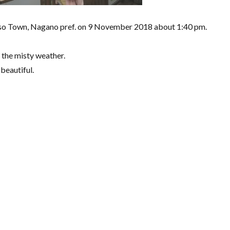
iso Town, Nagano pref. on 9 November 2018 about 1:40 pm.
 the misty weather.
beautiful.