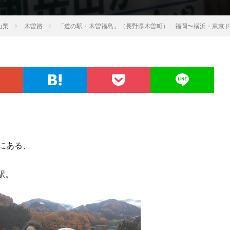
山梨
木曽路
「道の駅・木曽福島」（長野県木曽町） 福岡〜横浜・東京ド
にある、
駅。