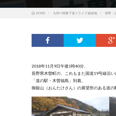
九州〜関東下道ドライブ 経由地
長野・
HOME
2018年11月9日午後1時40分、
長野県木曽町の、これもまた国道19号線沿い
「道の駅・木曽福島」到着。
御嶽山（おんたけさん）の展望所のある道の