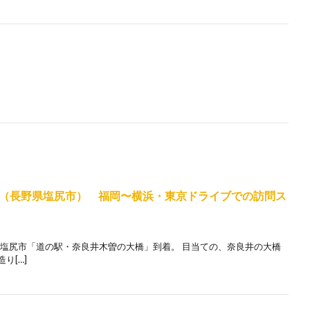
（長野県塩尻市） 福岡〜横浜・東京ドライブでの訪問ス
長野県塩尻市「道の駅・奈良井木曽の大橋」到着。 目当ての、奈良井の大橋
り[…]