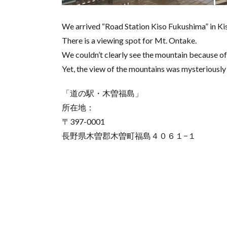
We arrived “Road Station Kiso Fukushima” in K
There is a viewing spot for Mt. Ontake.
We couldn’t clearly see the mountain because of
Yet, the view of the mountains was mysteriously 
「道の駅・木曽福島」
所在地：
〒397-0001
長野県木曽郡木曽町福島４０６１−１