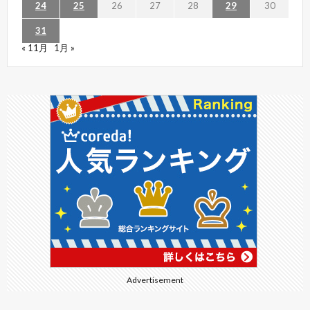
24
25
26
27
28
29
30
31
« 11月
1月 »
Advertisement