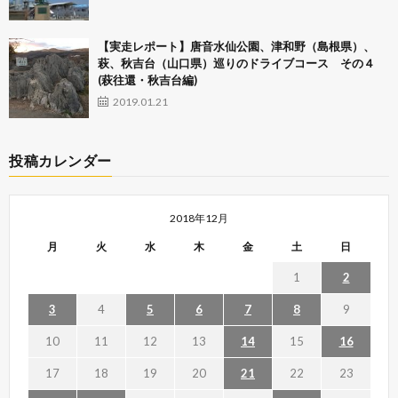
【実走レポート】唐音水仙公園、津和野（島根県）、
萩、秋吉台（山口県）巡りのドライブコース その４
(萩往還・秋吉台編)
2019.01.21
投稿カレンダー
2018年12月
月
火
水
木
金
土
日
1
2
3
4
5
6
7
8
9
10
11
12
13
14
15
16
17
18
19
20
21
22
23