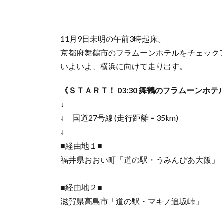
11月9日未明の午前3時起床。
京都府舞鶴市のフラムーンホテルをチェック
いよいよ、横浜に向けて走り出す。
《ＳＴＡＲＴ！ 03:30 舞鶴のフラムーンホ
↓
↓ 国道27号線 (走行距離 = 35km)
↓
■経由地１■
福井県おおい町「道の駅・うみんぴあ大飯」
■経由地２■
滋賀県高島市「道の駅・マキノ追坂峠」