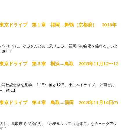
東京ドライブ 第１章 福岡→舞鶴（京都府） 2018年
車・スバルＲ２に、かみさんと共に乗りこみ、 福岡市の自宅を離れる。いよ
0[…]
京ドライブ 第３章 横浜→鳥取 2018年11月12〜13
大の開校記念祭を見学。 11日午後と12日、東京へドライブ。 計画どお
、靖[…]
京ドライブ 第４章 鳥取→福岡 2018年11月14日の
時半ごろに、鳥取市での宿泊先、「ホテルシルフ白兎海岸」をチェックアウ
[…]