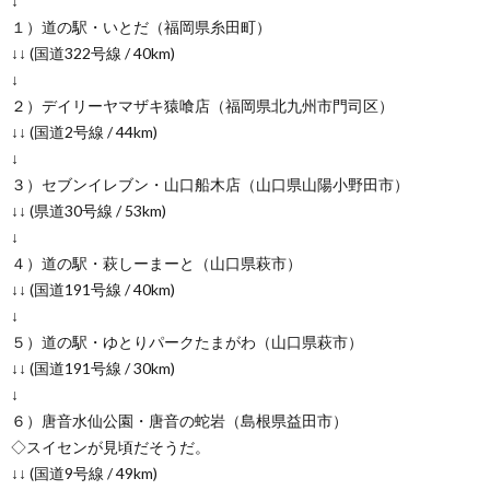
↓
１）道の駅・いとだ（福岡県糸田町）
↓↓ (国道322号線 / 40km)
↓
２）デイリーヤマザキ猿喰店（福岡県北九州市門司区）
↓↓ (国道2号線 / 44km)
↓
３）セブンイレブン・山口船木店（山口県山陽小野田市）
↓↓ (県道30号線 / 53km)
↓
４）道の駅・萩しーまーと（山口県萩市）
↓↓ (国道191号線 / 40km)
↓
５）道の駅・ゆとりパークたまがわ（山口県萩市）
↓↓ (国道191号線 / 30km)
↓
６）唐音水仙公園・唐音の蛇岩（島根県益田市）
◇スイセンが見頃だそうだ。
↓↓ (国道9号線 / 49km)