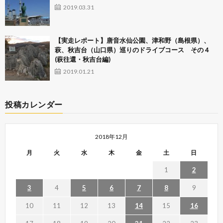
2019.03.31
【実走レポート】唐音水仙公園、津和野（島根県）、
萩、秋吉台（山口県）巡りのドライブコース その４
(萩往還・秋吉台編)
2019.01.21
投稿カレンダー
2018年12月
月
火
水
木
金
土
日
1
2
3
4
5
6
7
8
9
10
11
12
13
14
15
16