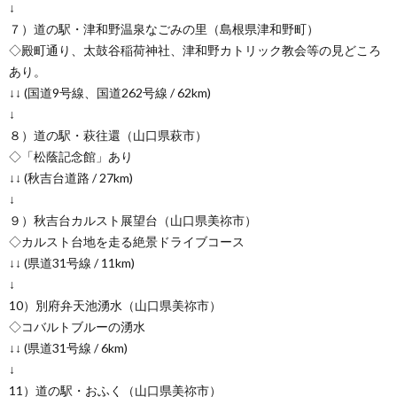
↓
７）道の駅・津和野温泉なごみの里（島根県津和野町）
◇殿町通り、太鼓谷稲荷神社、津和野カトリック教会等の見どころ
あり。
↓↓ (国道9号線、国道262号線 / 62km)
↓
８）道の駅・萩往還（山口県萩市）
◇「松蔭記念館」あり
↓↓ (秋吉台道路 / 27km)
↓
９）秋吉台カルスト展望台（山口県美祢市）
◇カルスト台地を走る絶景ドライブコース
↓↓ (県道31号線 / 11km)
↓
10）別府弁天池湧水（山口県美祢市）
◇コバルトブルーの湧水
↓↓ (県道31号線 / 6km)
↓
11）道の駅・おふく（山口県美祢市）