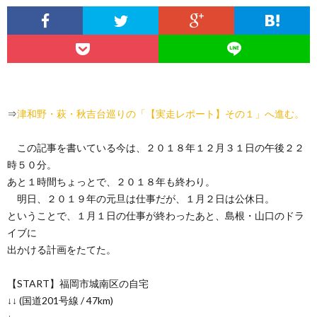
⇒
津和野・萩・秋吉台巡りの「【実走レポート】その１」へ進む。
この記事を書いている今は、２０１８年１２月３１日の午後２２
時５０分。
あと１時間ちょっとで、２０１８年も終わり。
明日、２０１９年の元旦は仕事だが、１月２日は公休日。
ということで、１月１日の仕事が終わったあと、島根・山口のドラ
イブに
出かける計画をたてた。
【START】福岡市城南区の自宅
↓↓ (国道201号線 / 47km)