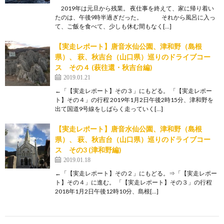
2019年は元旦から残業。 夜仕事を終えて、家に帰り着い
たのは、午後9時半過ぎだった。 それから風呂に入っ
て、ご飯を食べて、少しも休む間もなく[…]
【実走レポート】唐音水仙公園、津和野（島根
県）、 萩、秋吉台（山口県）巡りのドライブコー
ス その４ (萩往還・秋吉台編)
2019.01.21
←「【実走レポート】その３」にもどる。 「【実走レポー
ト】その４」の行程 2019年1月2日午後2時15分、津和野を
出て国道9号線をしばらく走っていく[…]
【実走レポート】唐音水仙公園、津和野（島根
県）、 萩、秋吉台（山口県）巡りのドライブコー
ス その3 (津和野編)
2019.01.18
←「【実走レポート】その２」にもどる。⇒「【実走レポー
ト】その４」に進む。 「【実走レポート】その３」の行程
2018年1月2日午後12時10分、島根[…]