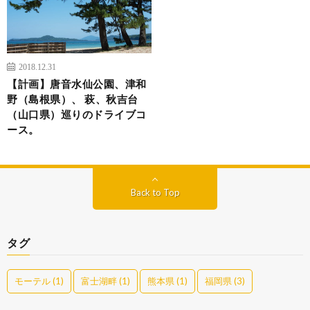
2018.12.31
【計画】唐音水仙公園、津和
野（島根県）、 萩、秋吉台
（山口県）巡りのドライブコ
ース。
Back to Top
タグ
モーテル
(1)
富士湖畔
(1)
熊本県
(1)
福岡県
(3)