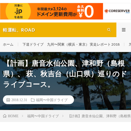
軽運転、ROAD
ホーム
下道ドライブ 九州〜関東（横浜・東京） 実走レポート 2018
【計画】唐音水仙公園、津和野（島根
県）、 萩、秋吉台（山口県）巡りのド
ライブコース。
2018.12.31
福岡〜中国ドライブ
福岡〜中国ドライブ
【計画】唐音水仙公園、津和野（島根県
HOME