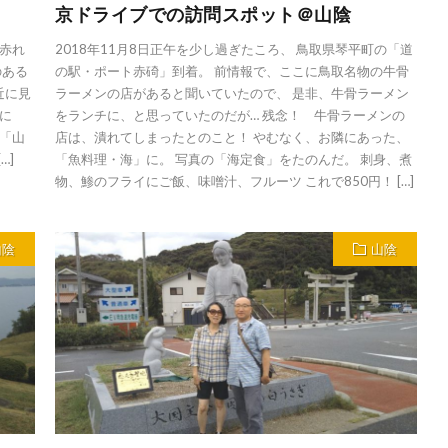
京ドライブでの訪問スポット＠山陰
鶴赤れ
2018年11月8日正午を少し過ぎたころ、 鳥取県琴平町の「道
のある
の駅・ポート赤碕」到着。 前情報で、ここに鳥取名物の牛骨
近に見
ラーメンの店があると聞いていたので、 是非、牛骨ラーメン
に
をランチに、と思っていたのだが… 残念！ 牛骨ラーメンの
（「山
店は、潰れてしまったとのこと！ やむなく、お隣にあった、
…]
「魚料理・海」に。 写真の「海定食」をたのんだ。 刺身、煮
物、鯵のフライにご飯、味噌汁、フルーツ これで850円！ […]
山陰
山陰