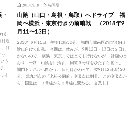
2018.09.18
福岡県
浜・
山陰（山口・島根・鳥取）へドライブ 福
岡〜横浜・東京行きの前哨戦 （2018年9
月11〜13日）
ふれあ
所付近
2018年9月11日、午後10時30分、 福岡市城南区の自宅を山
し、目
陰に向けて出発。 今回は、休みが、9月12日・13日の２日し
どう
かないので、 横浜・東京まではとても行けないが、 計画のと
という
おり、一路、山陰を目指す。 国道３号線をひたすら北上し、
で、
関門トンネルへ向かう。 日付はかわって、翌9月12日0時50
…]
分、 北九州市の「老松公園前」交叉点に到着。 この交叉点か
ら、国道は、３号線から２号線に変わる。 交叉 […]