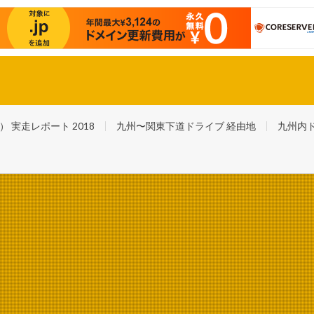
スバル最後の自社製軽自動車・R２で福岡〜東京踏破！ さらに日本一周！
実走レポート 2018
九州〜関東下道ドライブ 経由地
九州内