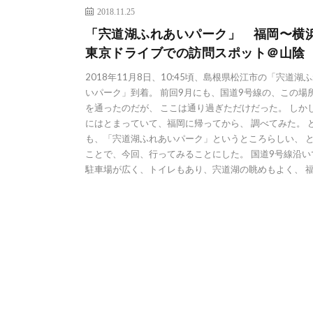
2018.11.25
「宍道湖ふれあいパーク」 福岡〜横
東京ドライブでの訪問スポット＠山陰
2018年11月8日、10:45頃、島根県松江市の「宍道湖
いパーク」到着。 前回9月にも、国道9号線の、この場
を通ったのだが、 ここは通り過ぎただけだった。 しか
にはとまっていて、福岡に帰ってから、 調べてみた。 
も、「宍道湖ふれあいパーク」というところらしい、 
ことで、今回、行ってみることにした。 国道9号線沿い
駐車場が広く、トイレもあり、宍道湖の眺めもよく、 福 [