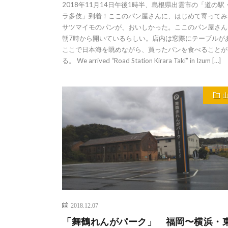
2018年11月14日午後1時半、島根県出雲市の「道の駅
ラ多伎」到着！ここのパン屋さんに、はじめて寄ってみ
サツマイモのパンが、おいしかった。ここのパン屋さん
朝7時から開いているらしい。店内は窓際にテーブルが
ここで日本海を眺めながら、買ったパンを食べることが
る。 We arrived “Road Station Kirara Taki” in Izum […]
2018.12.07
「舞鶴れんがパーク」 福岡〜横浜・