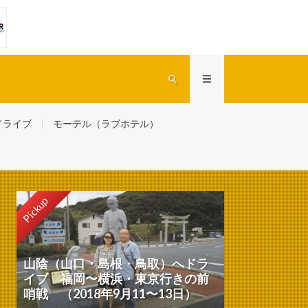
ドライブ
モーテル（ラブホテル）
Pickup
山陰（山口・島根・鳥取）へドラ
イブ 福岡〜横浜・東京行きの前
哨戦 （2018年9月11〜13日）