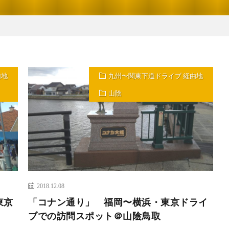
由地
九州〜関東下道ドライブ 経由地
山陰
2018.12.08
東京
「コナン通り」 福岡〜横浜・東京ドライ
ブでの訪問スポット＠山陰鳥取