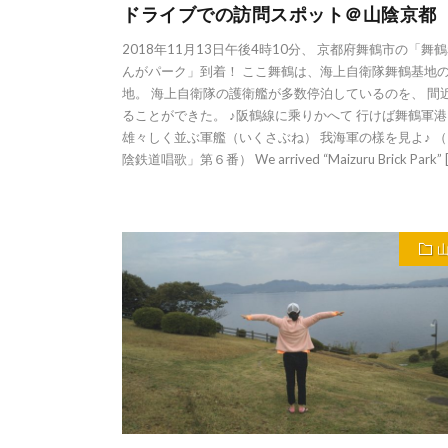
ドライブでの訪問スポット＠山陰京都
2018年11月13日午後4時10分、 京都府舞鶴市の「舞
んがパーク」到着！ ここ舞鶴は、海上自衛隊舞鶴基地
地。 海上自衛隊の護衛艦が多数停泊しているのを、 間
ることができた。 ♪阪鶴線に乘りかへて 行けば舞鶴軍港
雄々しく並ぶ軍艦（いくさぶね） 我海軍の樣を見よ♪ 
陰鉄道唱歌」第６番） We arrived “Maizuru Brick Park” [