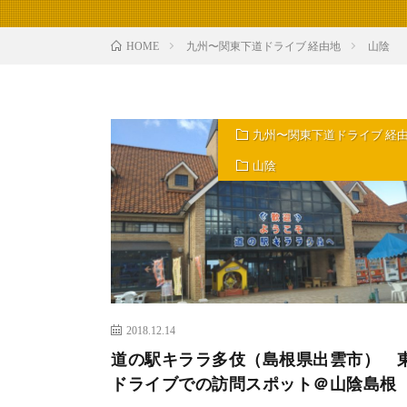
九州〜関東下道ドライブ 経由地
山陰
HOME
九州〜関東下道ドライブ 経
山陰
2018.12.14
道の駅キララ多伎（島根県出雲市） 
ドライブでの訪問スポット＠山陰島根