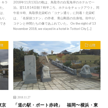
・キラ
2018年11月13日の晩は、鳥取市の白兎海岸のホテルで一
た。
泊。翌11月14日朝７時半ごろ、ホテルをチェックアウト。同
は、
午前９時、鳥取県北栄町の「コナン通り」に到着！北栄町
あり、
は、「名探偵コナン」の作者、青山剛昌の出身地。街中が、
でき
コナンと仲間たちの像であふれていた。 On the night of 13
November 2018, we stayed in a hotel in Tottori City […]
山陰
山陰
2018.11.27
東京
「道の駅・ポート赤碕」 福岡〜横浜・東