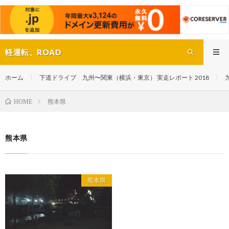
軽運転、ROAD
ホーム
下道ドライブ 九州〜関東（横浜・東京） 実走レポート 2018
熊本県
HOME
熊本県
熊本県