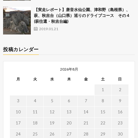
【実走レポート】唐音水仙公園、津和野（島根県）、
萩、秋吉台（山口県）巡りのドライブコース その４
(萩往還・秋吉台編)
2019.01.21
投稿カレンダー
2026年8月
月
火
水
木
金
土
日
1
2
3
4
5
6
7
8
9
10
11
12
13
14
15
16
17
18
19
20
21
22
23
24
25
26
27
28
29
30