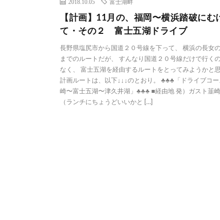
2018.10.05
富士湖畔
【計画】11月の、福岡〜横浜踏破にむ
て・その２ 富士五湖ドライブ
長野県塩尻市から国道２０号線を下って、 横浜の長女
までのルートだが、 すんなり国道２０号線だけで行く
なく、 富士五湖を経由するルートをとってみようかと
計画ルートは、以下↓↓↓のとおり。 ♣♣♣「ドライブコー
崎〜富士五湖〜津久井湖」♣♣♣ ■経由地 発）ガスト韮
（ランチにちょうどいいかと […]