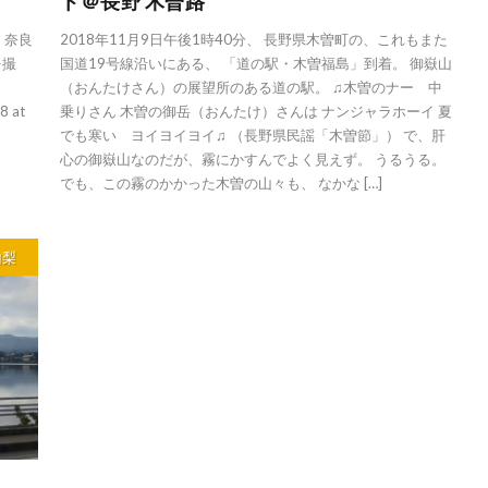
ト＠長野 木曽路
・奈良
2018年11月9日午後1時40分、 長野県木曽町の、これもまた
を撮
国道19号線沿いにある、 「道の駅・木曽福島」到着。 御嶽山
（おんたけさん）の展望所のある道の駅。 ♫木曽のナー 中
8 at
乗りさん 木曽の御岳（おんたけ）さんは ナンジャラホーイ 夏
でも寒い ヨイヨイヨイ♫ （長野県民謡「木曽節」） で、肝
心の御嶽山なのだが、霧にかすんでよく見えず。 うるうる。
でも、この霧のかかった木曽の山々も、 なかな […]
山梨