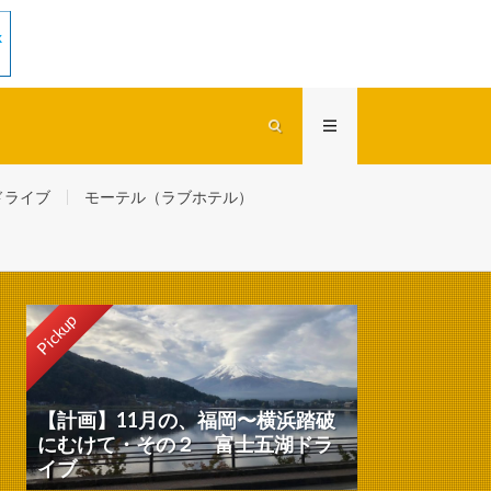
ドライブ
モーテル（ラブホテル）
Pickup
【計画】11月の、福岡〜横浜踏破
にむけて・その２ 富士五湖ドラ
イブ