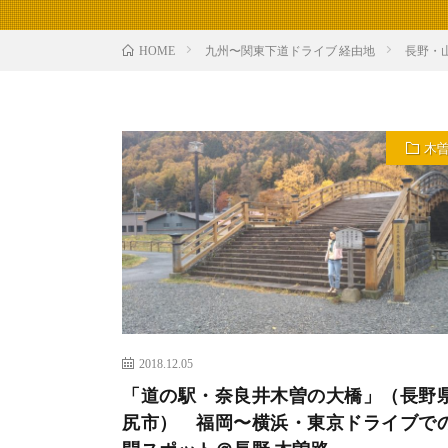
九州〜関東下道ドライブ 経由地
長野・
HOME
木
2018.12.05
「道の駅・奈良井木曽の大橋」（長野
尻市） 福岡〜横浜・東京ドライブで