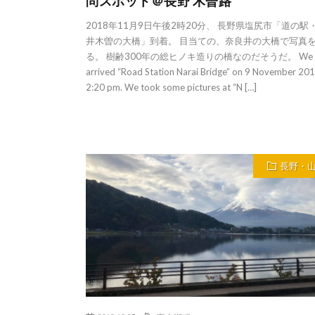
問スポット＠長野 木曽路
2018年11月9日午後2時20分、 長野県塩尻市「道の駅
井木曽の大橋」到着。 目当ての、奈良井の大橋で写真
る。 樹齢300年の総ヒノキ造りの橋なのだそうだ。 We
arrived “Road Station Narai Bridge” on 9 November 201
2:20 pm. We took some pictures at “N […]
長野・