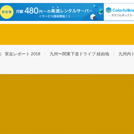
スバル最後の自社製軽自動車・R２で福岡〜東京踏破！ さらに日本一周！
実走レポート 2018
九州〜関東下道ドライブ 経由地
九州内