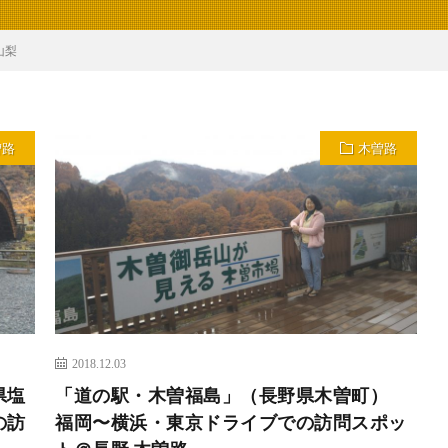
山梨
曽路
木曽路
2018.12.03
県塩
「道の駅・木曽福島」（長野県木曽町）
の訪
福岡〜横浜・東京ドライブでの訪問スポッ