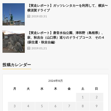
【実走レポート】ガッツレンタカーを利用して、横浜〜
横須賀ドライブ
2019.03.31
【実走レポート】唐音水仙公園、津和野（島根県）、
萩、秋吉台（山口県）巡りのドライブコース その４
(萩往還・秋吉台編)
2019.01.21
投稿カレンダー
2026年8月
月
火
水
木
金
土
日
1
2
3
4
5
6
7
8
9