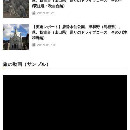
萩、秋吉台（山口県）巡りのドライブコース その４
(萩往還・秋吉台編)
2019.01.21
【実走レポート】唐音水仙公園、津和野（島根県）、
萩、秋吉台（山口県）巡りのドライブコース その3 (津
和野編)
2019.01.18
旅の動画（サンプル）
動
画
プ
レ
ー
ヤ
ー